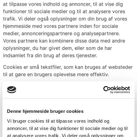
at tilpasse vores indhold og annoncer, til at vise dig
funktioner til sociale medier og til at analysere vores
trafik. Vi deler også oplysninger om din brug af vores
hjemmeside med vores partnere inden for sociale
medier, annonceringspartnere og analysepartnere.
Vores partnere kan kombinere disse data med andre
oplysninger, du har givet dem, eller som de har
indsamlet fra din brug af deres tjenester.
Cookies er små tekstfiler, som kan bruges af websteder
til at gøre en brugers oplevelse mere effektiv.
Loven fastslår, at vi kan gemme cookies på din enhed,
hvis de er strengt nødvendige for at sikre leveringen af
den tjeneste, du udtrykkeligt har anmodet om at bruge.
For alle andre typer cookies skal vi indhente dit
Denne hjemmeside bruger cookies
samtykke.
Vi bruger cookies til at tilpasse vores indhold og
annoncer, til at vise dig funktioner til sociale medier og til
Dette websted bruger forskellige typer af cookies.
at analysere vores trafik. Vi deler også oplysninger om