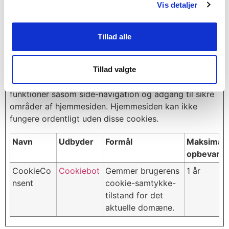
Vis detaljer
Cookiedeklarationen er sidst opdateret d. 23/07/2023
af
Cookiebot
:
Tillad alle
Nødvendig (1)
Nødvendige cookies hjælper med at gøre en
Tillad valgte
hjemmeside brugbar ved at aktivere grundlæggende
funktioner såsom side-navigation og adgang til sikre
områder af hjemmesiden. Hjemmesiden kan ikke
fungere ordentligt uden disse cookies.
Navn
Udbyder
Formål
Maksimal
opbevarin
CookieCo
Cookiebot
Gemmer brugerens
1 år
nsent
cookie-samtykke-
tilstand for det
aktuelle domæne.