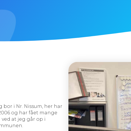
 bor i Nr. Nissum, her har
 2006 og har fået mange
ed at jeg går op i
 kommunen.