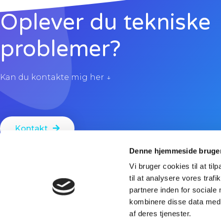
Oplever du tekniske
problemer?
Kan du kontakte mig her ↓
Kontakt
Denne hjemmeside bruger
Vi bruger cookies til at til
til at analysere vores tra
partnere inden for sociale
kombinere disse data med a
Tlf: +45 31 26 88 11
af deres tjenester.
Mail: bagge.service22@gmail.com