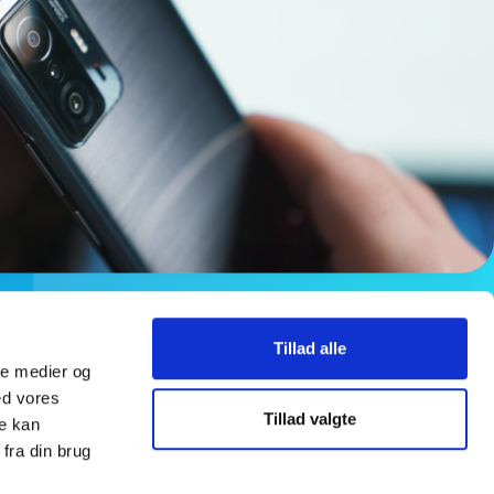
Tillad alle
ale medier og
ed vores
Tillad valgte
re kan
fra din brug