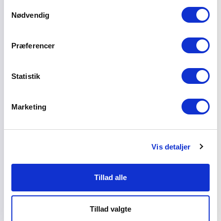
Samtykkevalg
Nødvendig
Empora
Præferencer
Jeg kan også få fat i ældre venlig mobiler fra
Statistik
Empora. De laver både Smart Phones fra
Andriod og Gammel type hvor der er knapper på
så de er let anvendlige.
Marketing
Vis detaljer
Tillad alle
Tillad valgte